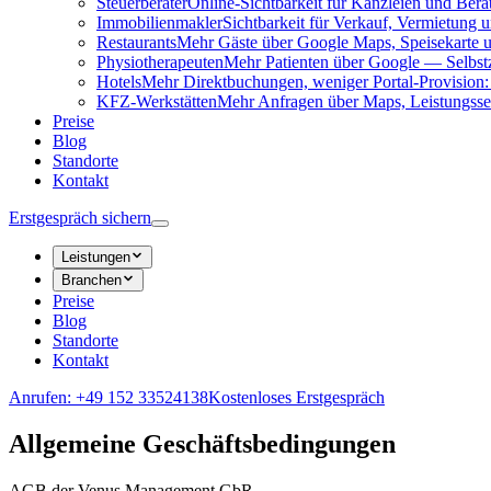
Steuerberater
Online-Sichtbarkeit für Kanzleien und Be
Immobilienmakler
Sichtbarkeit für Verkauf, Vermietung
Restaurants
Mehr Gäste über Google Maps, Speisekarte 
Physiotherapeuten
Mehr Patienten über Google — Selbst
Hotels
Mehr Direktbuchungen, weniger Portal-Provision:
KFZ-Werkstätten
Mehr Anfragen über Maps, Leistungsse
Preise
Blog
Standorte
Kontakt
Erstgespräch sichern
Leistungen
Branchen
Preise
Blog
Standorte
Kontakt
Anrufen: +49 152 33524138
Kostenloses Erstgespräch
Allgemeine Geschäftsbedingungen
AGB der Venus Management GbR