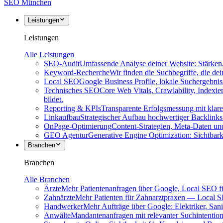
SEO
München
Leistungen
Leistungen
Alle Leistungen
SEO-Audit
Umfassende Analyse deiner Website: Stärke
Keyword-Recherche
Wir finden die Suchbegriffe, die d
Local SEO
Google Business Profile, lokale Suchergebn
Technisches SEO
Core Web Vitals, Crawlability, Indexi
bildet.
Reporting & KPIs
Transparente Erfolgsmessung mit klar
Linkaufbau
Strategischer Aufbau hochwertiger Backlinks
OnPage-Optimierung
Content-Strategien, Meta-Daten und
GEO Agentur
Generative Engine Optimization: Sichtbark
Branchen
Branchen
Alle Branchen
Ärzte
Mehr Patientenanfragen über Google, Local SEO f
Zahnärzte
Mehr Patienten für Zahnarztpraxen — Local
Handwerker
Mehr Aufträge über Google: Elektriker, Sani
Anwälte
Mandantenanfragen mit relevanter Suchintention