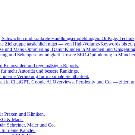
n, Schwächen und konkrete Handlungsempfehlungen. OnPage, Technik, 
eine Zielgruppe tatsächlich nutzt — von High-Volume-Keywords bis zu 
isse und Maps-Optimierung. Damit Kunden in München und Umgebung d
erung und Seitengeschwindigkeit. Unsere SEO-Optimierung in München 
en Kennzahlen und regelmäßigen Reports.
 für mehr Autorität und bessere Rankings.
 interne Verlinkung für maximale Sichtbarkeit.
eit in ChatGPT, Google AI Overviews, Perplexity und Co. — zitiert un
ür Praxen und Kliniken.
 SEO & Maps.
tär, Schreiner, Maler und Co.
 für deine Kanzlei.