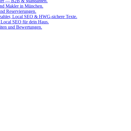
rater — B2B & Mandanten.
 und Makler in München.
und Reservierungen.
zahler, Local SEO & HWG-sichere Texte.
 Local SEO für dein Haus.
iten und Bewertungen.