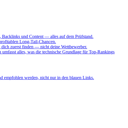
Backlinks und Content — alles auf dem Prüfstand.
profitablen Long-Tail-Chancen.
ich zuerst finden — nicht deine Wettbewerber.
umfasst alles, was die technische Grundlage für Top-Rankings
d empfohlen werden, nicht nur in den blauen Links.