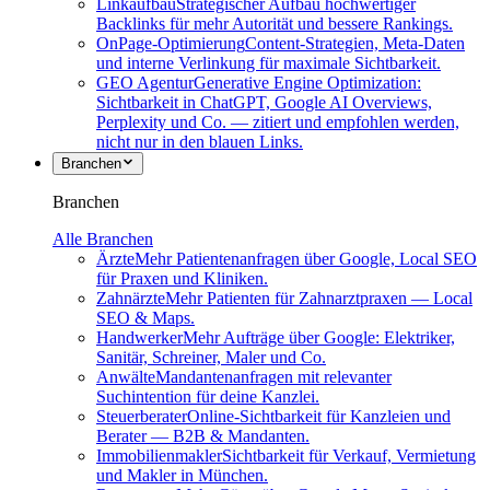
Linkaufbau
Strategischer Aufbau hochwertiger
Backlinks für mehr Autorität und bessere Rankings.
OnPage-Optimierung
Content-Strategien, Meta-Daten
und interne Verlinkung für maximale Sichtbarkeit.
GEO Agentur
Generative Engine Optimization:
Sichtbarkeit in ChatGPT, Google AI Overviews,
Perplexity und Co. — zitiert und empfohlen werden,
nicht nur in den blauen Links.
Branchen
Branchen
Alle Branchen
Ärzte
Mehr Patientenanfragen über Google, Local SEO
für Praxen und Kliniken.
Zahnärzte
Mehr Patienten für Zahnarztpraxen — Local
SEO & Maps.
Handwerker
Mehr Aufträge über Google: Elektriker,
Sanitär, Schreiner, Maler und Co.
Anwälte
Mandantenanfragen mit relevanter
Suchintention für deine Kanzlei.
Steuerberater
Online-Sichtbarkeit für Kanzleien und
Berater — B2B & Mandanten.
Immobilienmakler
Sichtbarkeit für Verkauf, Vermietung
und Makler in München.