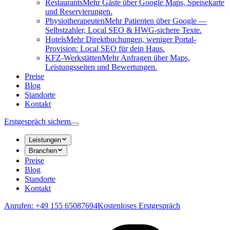
Restaurants
Mehr Gäste über Google Maps, Speisekarte
und Reservierungen.
Physiotherapeuten
Mehr Patienten über Google —
Selbstzahler, Local SEO & HWG-sichere Texte.
Hotels
Mehr Direktbuchungen, weniger Portal-
Provision: Local SEO für dein Haus.
KFZ-Werkstätten
Mehr Anfragen über Maps,
Leistungsseiten und Bewertungen.
Preise
Blog
Standorte
Kontakt
Erstgespräch sichern
Leistungen
Branchen
Preise
Blog
Standorte
Kontakt
Anrufen: +49 155 65087694
Kostenloses Erstgespräch