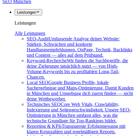
SEO
München
Leistungen
Leistungen
Alle Leistungen
SEO-Audit
Umfassende Analyse deiner Website:
Stärken, Schwächen und konkrete
Handlungsempfehlungen. OnPage, Technik, Backlinks
und Content — alles auf dem Prüfstand.
Keyword-Recherche
Wir finden die Suchbegriffe, die
deine Zielgruppe tatsächlich nutzt — von High-
Volume-Keywords bis zu profitablen Long-Tail-
Chancen.
Local SEO
Google Business Profile, lokale
Suchergebnisse und Maps-Optimierung. Damit Kunden
in München und Umgebung dich zuerst finden — nicht
deine Wettbewerber.
Technisches SEO
Core Web Vitals, Crawlability,
Indexierung und Seitengeschwindigkeit. Unsere SEO-
Optimierung in München umfasst alles, was die
technische Grundlage für Top-Rankings bildet.
Reporting & KPIs
Transparente Erfolgsmessung mit
klaren Kennzahlen und regelmäßigen Reports.