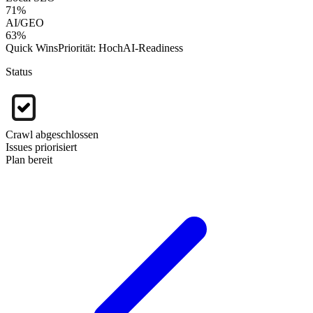
71
%
AI/GEO
63
%
Quick Wins
Priorität: Hoch
AI-Readiness
Status
Crawl abgeschlossen
Issues priorisiert
Plan bereit