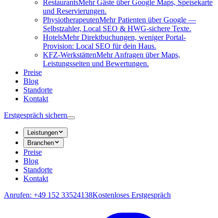
Restaurants
Mehr Gäste über Google Maps, Speisekarte
und Reservierungen.
Physiotherapeuten
Mehr Patienten über Google —
Selbstzahler, Local SEO & HWG-sichere Texte.
Hotels
Mehr Direktbuchungen, weniger Portal-
Provision: Local SEO für dein Haus.
KFZ-Werkstätten
Mehr Anfragen über Maps,
Leistungsseiten und Bewertungen.
Preise
Blog
Standorte
Kontakt
Erstgespräch sichern
Leistungen
Branchen
Preise
Blog
Standorte
Kontakt
Anrufen: +49 152 33524138
Kostenloses Erstgespräch