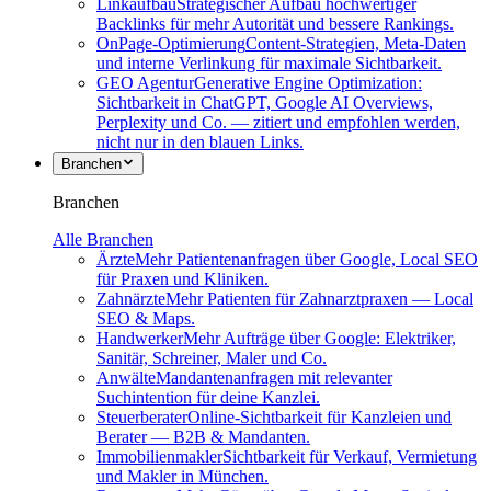
Linkaufbau
Strategischer Aufbau hochwertiger
Backlinks für mehr Autorität und bessere Rankings.
OnPage-Optimierung
Content-Strategien, Meta-Daten
und interne Verlinkung für maximale Sichtbarkeit.
GEO Agentur
Generative Engine Optimization:
Sichtbarkeit in ChatGPT, Google AI Overviews,
Perplexity und Co. — zitiert und empfohlen werden,
nicht nur in den blauen Links.
Branchen
Branchen
Alle Branchen
Ärzte
Mehr Patientenanfragen über Google, Local SEO
für Praxen und Kliniken.
Zahnärzte
Mehr Patienten für Zahnarztpraxen — Local
SEO & Maps.
Handwerker
Mehr Aufträge über Google: Elektriker,
Sanitär, Schreiner, Maler und Co.
Anwälte
Mandantenanfragen mit relevanter
Suchintention für deine Kanzlei.
Steuerberater
Online-Sichtbarkeit für Kanzleien und
Berater — B2B & Mandanten.
Immobilienmakler
Sichtbarkeit für Verkauf, Vermietung
und Makler in München.