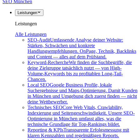
SEO
München
Leistungen
Leistungen
Alle Leistungen
SEO-Audit
Umfassende Analyse deiner Website:
Stärken, Schwächen und konkrete
Handlungsempfehlungen. OnPage, Technik, Backlinks
und Content — alles auf dem Prüfstand.
Keyword-Recherche
Wir finden die Suchbegriffe, die
deine Zielgruppe tatsächlich nutzt — von High-
Volume-Keywords bis zu profitablen Long-Tail-
Chancen.
Local SEO
Google Business Profile, lokale
Suchergebnisse und Maps-Optimierung. Damit Kunden
in München und Umgebung dich zuerst finden — nicht
deine Wettbewerber.
Technisches SEO
Core Web Vitals, Crawlability,
Indexierung und Seitengeschwindigkeit. Unsere SEO-
Optimierung in München umfasst alles, was die
technische Grundlage für Top-Rankings bildet.
Reporting & KPIs
Transparente Erfolgsmessung mit
klaren Kennzahlen und regelmäßigen Reports.