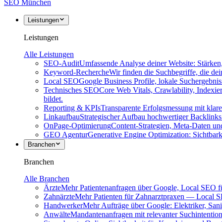
SEO
München
Leistungen
Leistungen
Alle Leistungen
SEO-Audit
Umfassende Analyse deiner Website: Stärke
Keyword-Recherche
Wir finden die Suchbegriffe, die d
Local SEO
Google Business Profile, lokale Suchergebn
Technisches SEO
Core Web Vitals, Crawlability, Indexi
bildet.
Reporting & KPIs
Transparente Erfolgsmessung mit klar
Linkaufbau
Strategischer Aufbau hochwertiger Backlinks
OnPage-Optimierung
Content-Strategien, Meta-Daten und
GEO Agentur
Generative Engine Optimization: Sichtbark
Branchen
Branchen
Alle Branchen
Ärzte
Mehr Patientenanfragen über Google, Local SEO f
Zahnärzte
Mehr Patienten für Zahnarztpraxen — Local
Handwerker
Mehr Aufträge über Google: Elektriker, Sani
Anwälte
Mandantenanfragen mit relevanter Suchintention