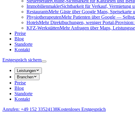
Steuerberater
Online-Sichtbarkeit für Kanzleien und Be
Immobilienmakler
Sichtbarkeit für Verkauf, Vermietung
Restaurants
Mehr Gäste über Google Maps, Speisekarte 
Physiotherapeuten
Mehr Patienten über Google — Selbst
Hotels
Mehr Direktbuchungen, weniger Portal-Provision:
KFZ-Werkstätten
Mehr Anfragen über Maps, Leistungsse
Preise
Blog
Standorte
Kontakt
Erstgespräch sichern
Leistungen
Branchen
Preise
Blog
Standorte
Kontakt
Anrufen: +49 152 33524138
Kostenloses Erstgespräch