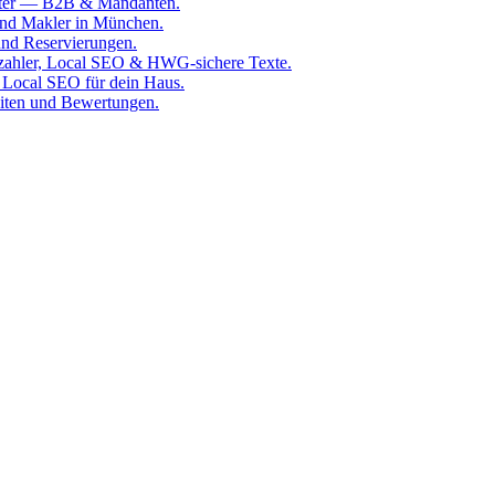
rater — B2B & Mandanten.
 und Makler in München.
und Reservierungen.
zahler, Local SEO & HWG-sichere Texte.
 Local SEO für dein Haus.
iten und Bewertungen.