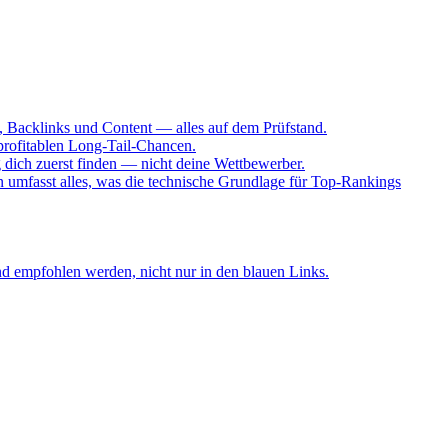
Backlinks und Content — alles auf dem Prüfstand.
profitablen Long-Tail-Chancen.
ich zuerst finden — nicht deine Wettbewerber.
umfasst alles, was die technische Grundlage für Top-Rankings
d empfohlen werden, nicht nur in den blauen Links.