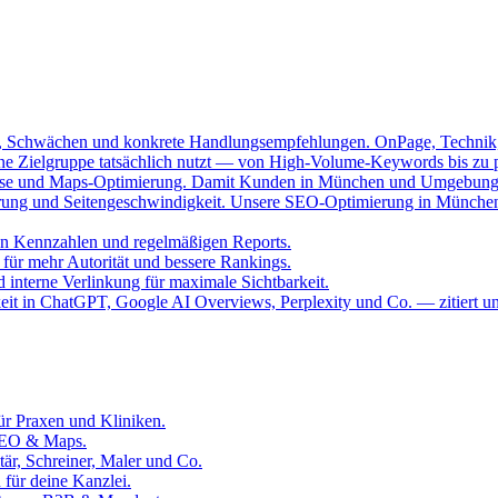
n, Schwächen und konkrete Handlungsempfehlungen. OnPage, Technik, 
eine Zielgruppe tatsächlich nutzt — von High-Volume-Keywords bis zu 
isse und Maps-Optimierung. Damit Kunden in München und Umgebung d
erung und Seitengeschwindigkeit. Unsere SEO-Optimierung in München 
en Kennzahlen und regelmäßigen Reports.
 für mehr Autorität und bessere Rankings.
 interne Verlinkung für maximale Sichtbarkeit.
eit in ChatGPT, Google AI Overviews, Perplexity und Co. — zitiert un
ür Praxen und Kliniken.
 SEO & Maps.
tär, Schreiner, Maler und Co.
 für deine Kanzlei.