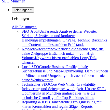
SEO
München
Leistungen
Leistungen
Alle Leistungen
SEO-Audit
Umfassende Analyse deiner Website:
Stärken, Schwächen und konkrete
Handlungsempfehlungen. OnPage, Technik, Backlinks
und Content — alles auf dem Prüfstand.
Keyword-Recherche
Wir finden die Suchbegriffe, die
deine Zielgruppe tatsächlich nutzt — von High-
Volume-Keywords bis zu profitablen Long-Tail-
Chancen.
Local SEO
Google Business Profile, lokale
Suchergebnisse und Maps-Optimierung. Damit Kunden
in München und Umgebung dich zuerst finden — nicht
deine Wettbewerber.
Technisches SEO
Core Web Vitals, Crawlability,
Indexierung und Seitengeschwindigkeit. Unsere SEO-
Optimierung in München umfasst alles, was die
technische Grundlage für Top-Rankings bildet.
Reporting & KPIs
Transparente Erfolgsmessung mit
klaren Kennzahlen und regelmäßigen Reports.