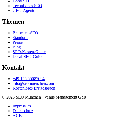
Local SEO
Technisches SEO
GEO-Agentur
Themen
Branchen-SEO
Standorte
Preise
Blog
SEO-Kosten-Guide
Local-SEO-Guide
Kontakt
+49 155 65087694
info@seomuenchen.com
Kostenloses Erstgespräch
© 2026 SEO München · Venus Management GbR
Impressum
Datenschutz
AGB