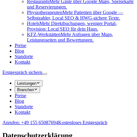
Restaurants
Mehr Gäste über Google Maps, Speisekarte
und Reservierungen.
Physiotherapeuten
Mehr Patienten über Google —
Selbstzahler, Local SEO & HWG-sichere Texte.
Hotels
Mehr Direktbuchungen, weniger Portal-
Provision: Local SEO für dein Haus.
KFZ-Werkstätten
Mehr Anfragen über Maps,
Leistungsseiten und Bewertungen.
Preise
Blog
Standorte
Kontakt
Erstgespräch sichern
Leistungen
Branchen
Preise
Blog
Standorte
Kontakt
Anrufen: +49 155 65087694
Kostenloses Erstgespräch
Datenschutzerklärung