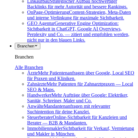
Linkaufbau
Strategischer Aufbau hochwertiger
Backlinks für mehr Autorität und bessere Rankings.
OnPage-Optimierung
Content-Strategien, Meta-Daten
und interne Verlinkung für maximale Sichtbarkeit.
GEO Agentur
Generative Engine Optimization:
Sichtbarkeit in ChatGPT, Google AI Overviews,
Perplexity und Co. — zitiert und empfohlen werden,
nicht nur in den blauen Links.
Branchen
Branchen
Alle Branchen
Ärzte
Mehr Patientenanfragen über Google, Local SEO
für Praxen und Kliniken.
Zahnärzte
Mehr Patienten für Zahnarztpraxen — Local
SEO & Maps.
Handwerker
Mehr Aufträge über Google: Elektriker,
Sanitär, Schreiner, Maler und Co.
Anwälte
Mandantenanfragen mit relevanter
Suchintention für deine Kanzlei.
Steuerberater
Online-Sichtbarkeit für Kanzleien und
Berater — B2B & Mandanten.
Immobilienmakler
Sichtbarkeit für Verkauf, Vermietung
und Makler in München.