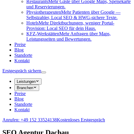
Restaurants
Mehr Gäste über Google Maps, Speisekarte
und Reservierungen.
Physiotherapeuten
Mehr Patienten über Google —
Selbstzahler, Local SEO & HWG-sichere Texte.
Hotels
Mehr Direktbuchungen, weniger Portal-
Provision: Local SEO für dein Haus.
KFZ-Werkstätten
Mehr Anfragen über Maps,
Leistungsseiten und Bewertungen.
Preise
Blog
Standorte
Kontakt
Erstgespräch sichern
Leistungen
Branchen
Preise
Blog
Standorte
Kontakt
Anrufen: +49 152 33524138
Kostenloses Erstgespräch
SEO Agentur Dachau