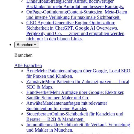
Linkaufbau
Strategischer Aufbau hochwertiger
Backlinks für mehr Autorität und bessere Rankings.
OnPage-Optimierung
Content-Strategien, Meta-Daten
und interne Verlinkung für maximale Sichtbarkeit.
GEO Agentur
Generative Engine Optimization:
Sichtbarkeit in ChatGPT, Google AI Overviews,
Perplexity und Co. — zitiert und empfohlen werden,
nicht nur in den blauen Links.
Branchen
Branchen
Alle Branchen
Ärzte
Mehr Patientenanfragen über Google, Local SEO
für Praxen und Kliniken.
Zahnärzte
Mehr Patienten für Zahnarztpraxen — Local
SEO & Maps.
Handwerker
Mehr Aufträge über Google: Elektriker,
Sanitär, Schreiner, Maler und Co.
Anwälte
Mandantenanfragen mit relevanter
Suchintention für deine Kanzlei.
Steuerberater
Online-Sichtbarkeit für Kanzleien und
Berater — B2B & Mandanten.
Immobilienmakler
Sichtbarkeit für Verkauf, Vermietung
und Makler in München.