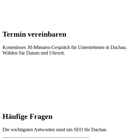
Termin vereinbaren
Kostenloses 30-Minuten-Gespräch für Unternehmen in
Dachau
.
Wählen Sie Datum und Uhrzeit.
Datum wählen
So, 9.8.
Mo, 10.8.
Di, 11.8.
Mi, 12.8.
Do, 13.8.
Name *
E-Mail *
Telefon
Termin anfragen
Häufige Fragen
Die wichtigsten Antworten rund um SEO für
Dachau