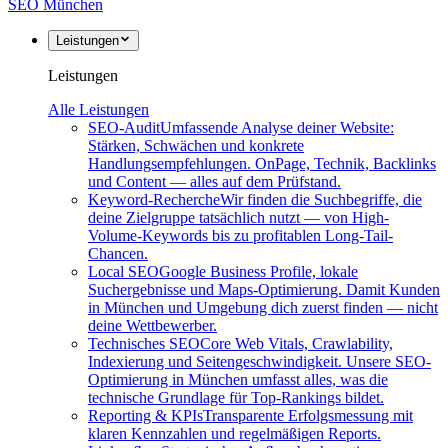
SEO
München
Leistungen
Leistungen
Alle Leistungen
SEO-Audit
Umfassende Analyse deiner Website:
Stärken, Schwächen und konkrete
Handlungsempfehlungen. OnPage, Technik, Backlinks
und Content — alles auf dem Prüfstand.
Keyword-Recherche
Wir finden die Suchbegriffe, die
deine Zielgruppe tatsächlich nutzt — von High-
Volume-Keywords bis zu profitablen Long-Tail-
Chancen.
Local SEO
Google Business Profile, lokale
Suchergebnisse und Maps-Optimierung. Damit Kunden
in München und Umgebung dich zuerst finden — nicht
deine Wettbewerber.
Technisches SEO
Core Web Vitals, Crawlability,
Indexierung und Seitengeschwindigkeit. Unsere SEO-
Optimierung in München umfasst alles, was die
technische Grundlage für Top-Rankings bildet.
Reporting & KPIs
Transparente Erfolgsmessung mit
klaren Kennzahlen und regelmäßigen Reports.